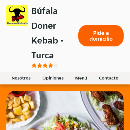
Volver
Búfala
al
menú
Doner
principal
Pide a
Kebab -
domicilio
Turca
Nosotros
Opiniones
Menú
Contacto